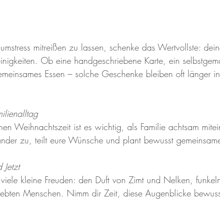
umstress mitreißen zu lassen, schenke das Wertvollste: dein
Kleinigkeiten. Ob eine handgeschriebene Karte, ein selbstgem
meinsames Essen – solche Geschenke bleiben oft länger in 
ilienalltag
hen Weihnachtszeit ist es wichtig, als Familie achtsam mite
nder zu, teilt eure Wünsche und plant bewusst gemeinsa
 Jetzt
 viele kleine Freuden: den Duft von Zimt und Nelken, funkel
liebten Menschen. Nimm dir Zeit, diese Augenblicke bewuss