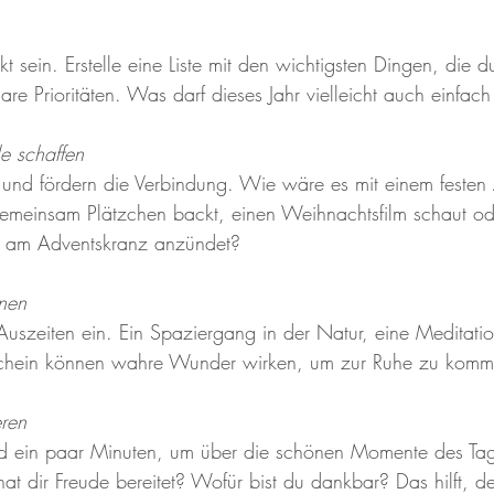
kt sein. Erstelle eine Liste mit den wichtigsten Dingen, die d
are Prioritäten. Was darf dieses Jahr vielleicht auch einfac
e schaffen
r und fördern die Verbindung. Wie wäre es mit einem festen
meinsam Plätzchen backt, einen Weihnachtsfilm schaut ode
 am Adventskranz anzündet?
nen
Auszeiten ein. Ein Spaziergang in der Natur, eine Meditatio
schein können wahre Wunder wirken, um zur Ruhe zu komm
eren
 ein paar Minuten, um über die schönen Momente des Ta
 dir Freude bereitet? Wofür bist du dankbar? Das hilft, d