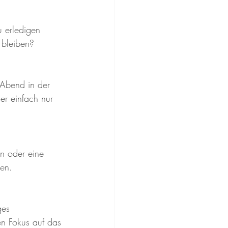
u erledigen 
h bleiben?
 Abend in der 
r einfach nur 
n oder eine 
en.
ges 
en Fokus auf das 