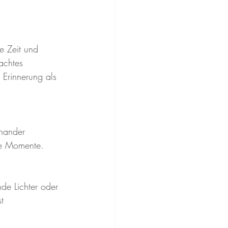
e Zeit und 
achtes 
Erinnerung als 
inander 
me Momente.
nde Lichter oder 
t 