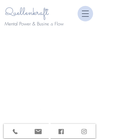
Quellenkraft
Mental Power & Business Flow
Impressum
I
Datenschutz
I
AGB
I
Kontakt
Maria Burger,
© 2023
Tegetthoffstraße 5/3, A-7100