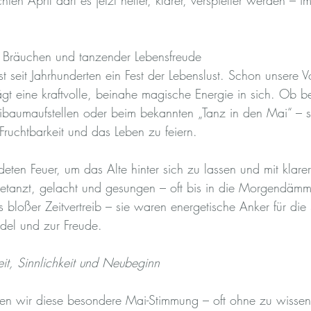
ten April darf es jetzt heller, klarer, verspielter werden –
n Bräuchen und tanzender Lebensfreude
st seit Jahrhunderten ein Fest der Lebenslust. Schon unsere V
ägt eine kraftvolle, beinahe magische Energie in sich. Ob b
ibaumaufstellen oder beim bekannten „Tanz in den Mai“ – st
Fruchtbarkeit und das Leben zu feiern.
ten Feuer, um das Alte hinter sich zu lassen und mit klarer
etanzt, gelacht und gesungen – oft bis in die Morgendämm
 bloßer Zeitvertreib – sie waren energetische Anker für die 
el und zur Freude.
eit, Sinnlichkeit und Neubeginn
en wir diese besondere Mai-Stimmung – oft ohne zu wissen,