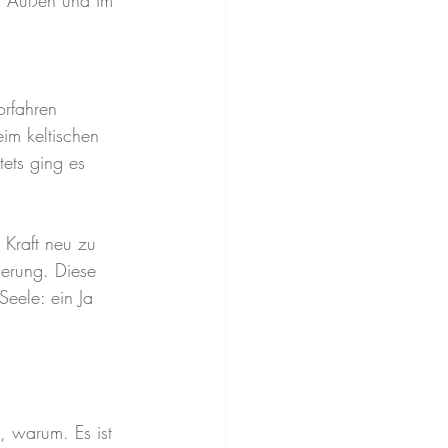
 im Außen und im 
orfahren 
eim keltischen 
ets ging es 
 Kraft neu zu 
erung. Diese 
Seele: ein Ja 
 warum. Es ist 