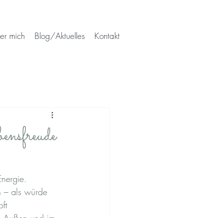
er mich
Blog/Aktuelles
Kontakt
nsfreude
nergie.
n – als würde 
ft 