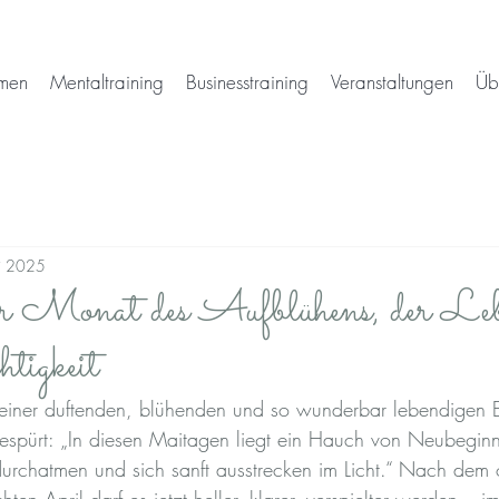
men
Mentaltraining
Businesstraining
Veranstaltungen
Üb
i 2025
Monat des Aufblühens, der Lebe
tigkeit
seiner duftenden, blühenden und so wunderbar lebendigen E
 gespürt: „In diesen Maitagen liegt ein Hauch von Neubegin
 durchatmen und sich sanft ausstrecken im Licht.“ Nach dem o